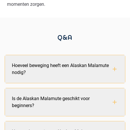
momenten zorgen.
Q&A
Hoeveel beweging heeft een Alaskan Malamute
nodig?
Een Alaskan Malamute heeft dagelijks intensieve
Is de Alaskan Malamute geschikt voor
beweging nodig. Reken op minimaal 2 uur per dag,
beginners?
verdeeld over wandelingen, rennen en andere
activiteiten zoals sledehondensport of canicross.
De Alaskan Malamute is niet ideaal als eerste hond.