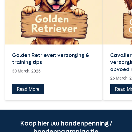
Golden Retriever: verzorging &
Cavalier
training tips
verzorgi
opvoedi
30 March, 2026
26 March, 
Read More
Read M
Koop hier uw hondenpenning /
hondennaamplaatje