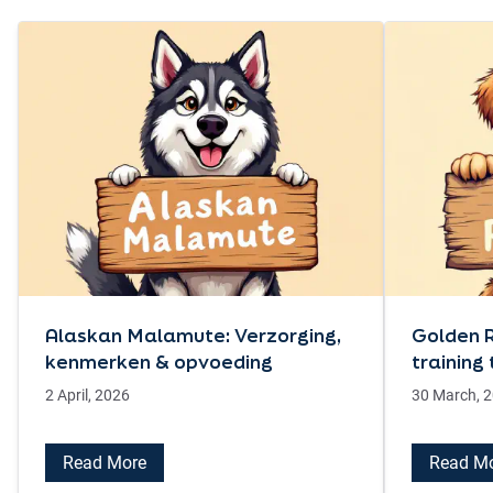
Alaskan Malamute: Verzorging,
Golden R
kenmerken & opvoeding
training 
2 April, 2026
30 March, 
Read More
Read M