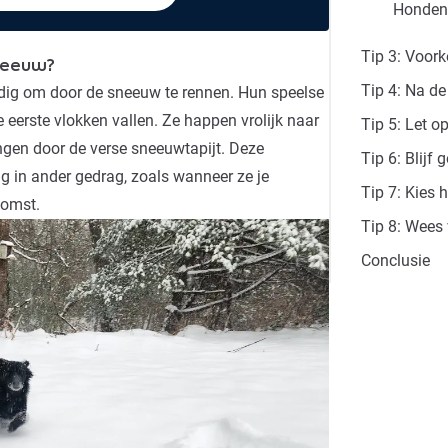
Hondens
Tip 3: Voor
neeuw?
Tip 4: Na de
dig om door de sneeuw te rennen. Hun speelse
 eerste vlokken vallen. Ze happen vrolijk naar
Tip 5: Let o
gen door de verse sneeuwtapijt. Deze
Tip 6: Blijf
ug in ander gedrag, zoals wanneer ze je
Tip 7: Kies 
skomst
.
Tip 8: Wees
Conclusie