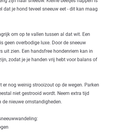
rig zijn naar sneeuw. Kleine beetjes happen is
 dat je hond teveel sneeuw eet - dit kan maag
grijk om op te vallen tussen al dat wit. Een
 is geen overbodige luxe. Door de sneeuw
s uit zien. Een
handsfree hondenriem
kan in
n, zodat je je handen vrij hebt voor balans of
gt er nog weinig strooizout op de wegen. Parken
stal niet gestrooid wordt. Neem extra tijd
an de nieuwe omstandigheden.
 sneeuwwandeling:
ogen