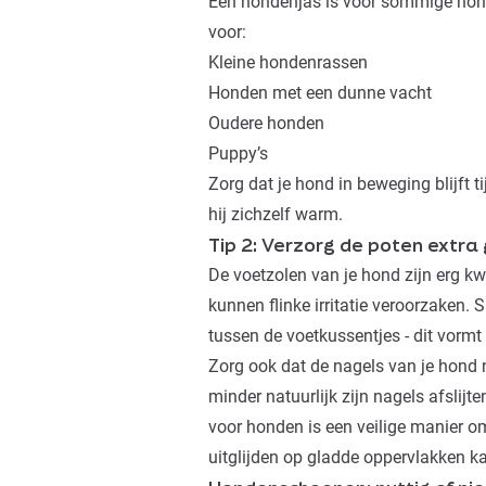
Een hondenjas is voor sommige hond
voor:
Kleine hondenrassen
Honden met een dunne vacht
Oudere honden
Puppy’s
Zorg dat je hond in beweging blijft t
hij zichzelf warm.
Tip 2: Verzorg de poten extra
De voetzolen van je hond zijn erg kw
kunnen flinke irritatie veroorzaken
tussen de voetkussentjes - dit vorm
Zorg ook dat de nagels van je hond n
minder natuurlijk zijn nagels afslijte
voor honden
is een veilige manier o
uitglijden op gladde oppervlakken 