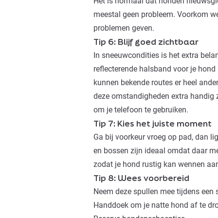
Het is normaal dat honden nieuwsgie
meestal geen probleem. Voorkom wel
problemen geven.
Tip 6: Blijf goed zichtbaar
In sneeuwcondities is het extra belan
reflecterende halsband voor je hond
kunnen bekende routes er heel ander
deze omstandigheden extra handig zij
om je telefoon te gebruiken.
Tip 7: Kies het juiste moment
Ga bij voorkeur vroeg op pad, dan li
en bossen zijn ideaal omdat daar mee
zodat je hond rustig kan wennen a
Tip 8: Wees voorbereid
Neem deze spullen mee tijdens een
Handdoek om je natte hond af te dr