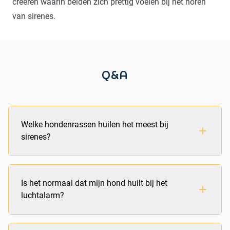
creëren waarin beiden zich prettig voelen bij het horen
van sirenes.
Q&A
Welke hondenrassen huilen het meest bij
sirenes?
Hondenrassen die genetisch dichter bij de wolf
Is het normaal dat mijn hond huilt bij het
staan, zoals malamutes, huskies en beagles, huilen
luchtalarm?
vaker bij sirenes. Ook waak- en jachthonden zijn
extra gevoelig voor deze geluiden door hun goed