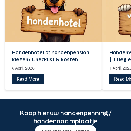
Hondenhotel of hondenpension
Hondenv
kiezen? Checklist & kosten
| uitleg 
6 April, 2026
1 April, 202
Read More
Read M
Koop hier uw hondenpenning /
hondennaamplaatje