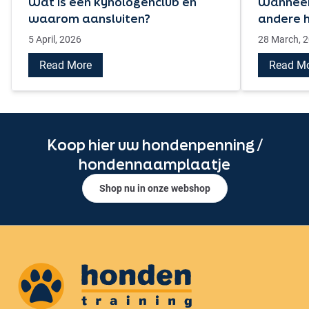
Wat is een kynologenclub en
Wanneer
waarom aansluiten?
andere 
5 April, 2026
28 March, 
Read More
Read M
Koop hier uw hondenpenning /
hondennaamplaatje
Shop nu in onze webshop
Honden training